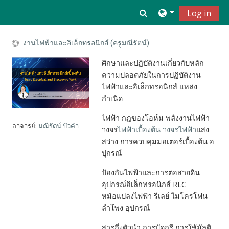
ข้ามไปที่เนื้อหาหลัก
Toggle search inpu
Log in
งานไฟฟ้าและอิเล็กทรอนิกส์ (ครูมณีรัตน์)
ศึกษาและปฏิบัติงานเกี่ยวกับหลัก
ความปลอดภัยในการปฏิบัติงาน
ไฟฟ้าและอิเล็กทรอนิกส์ แหล่ง
กำเนิด
ไฟฟ้า กฎของโอห์ม พลังงานไฟฟ้า
อาจารย์:
มณีรัตน์ บัวคำ
วงจร
ไฟฟ้าเบื้องต้น
วงจรไฟฟ้า
แสง
สว่าง การควบคุมมอเตอร์เบื้องต้น อ
ปุกรณ์
ป้องกันไฟฟ้าและการต่อสายดิน
อุปกรณ์อิเล็กทรอนิกส์ RLC
หม้อแปลงไฟฟ้า รีเลย์ ไมโครโฟน
ลำโพง อุปกรณ์
สารกึ่งตัวนำ การบัดกรี การใช้มัลติ