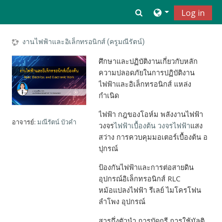
ข้ามไปที่เนื้อหาหลัก
Toggle search inpu
Log in
งานไฟฟ้าและอิเล็กทรอนิกส์ (ครูมณีรัตน์)
ศึกษาและปฏิบัติงานเกี่ยวกับหลัก
ความปลอดภัยในการปฏิบัติงาน
ไฟฟ้าและอิเล็กทรอนิกส์ แหล่ง
กำเนิด
ไฟฟ้า กฎของโอห์ม พลังงานไฟฟ้า
อาจารย์:
มณีรัตน์ บัวคำ
วงจร
ไฟฟ้าเบื้องต้น
วงจรไฟฟ้า
แสง
สว่าง การควบคุมมอเตอร์เบื้องต้น อ
ปุกรณ์
ป้องกันไฟฟ้าและการต่อสายดิน
อุปกรณ์อิเล็กทรอนิกส์ RLC
หม้อแปลงไฟฟ้า รีเลย์ ไมโครโฟน
ลำโพง อุปกรณ์
สารกึ่งตัวนำ การบัดกรี การใช้มัลติ