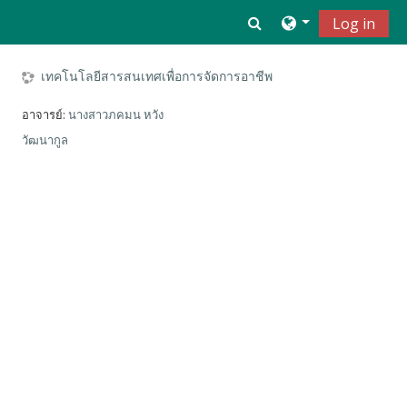
ข้ามไปที่เนื้อหาหลัก
Toggle search inpu
Log in
เทคโนโลยีสารสนเทศเพื่อการจัดการอาชีพ
อาจารย์:
นางสาวภคมน หวัง
วัฒนากูล