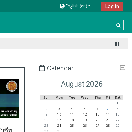
English ‎(en)‎
Log in
Toggl
Calendar
August 2026
Sunday
Monday
Tuesday
Wednesday
Thursday
Friday
Saturday
Sun
Mon
Tue
Wed
Thu
Fri
Sat
No events
1
No events, Sunday, 2 August
No events, Monday, 3 August
No events, Tuesday, 4 August
No events, Wednesday, 5 Aug
No events, Thursday,
No events, Fri
No events
2
3
4
5
6
7
8
No events, Sunday, 9 August
No events, Monday, 10 August
No events, Tuesday, 11 August
No events, Wednesday, 12 Au
No events, Thursday, 
No events, Frida
No events
9
10
11
12
13
14
15
No events, Sunday, 16 August
No events, Monday, 17 August
No events, Tuesday, 18 August
No events, Wednesday, 19 Au
No events, Thursday, 
No events, Frida
No events
16
17
18
19
20
21
22
No events, Sunday, 23 August
No events, Monday, 24 August
No events, Tuesday, 25 August
No events, Wednesday, 26 Au
No events, Thursday, 
No events, Frida
No events
23
24
25
26
27
28
29
ชาชีพ
No events, Sunday, 30 August
No events, Monday, 31 August
30
31