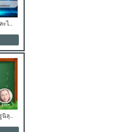
การควบคุมนิวเมติกส์และไฮดรอลิกส์
ภาษาไทยเพื่ออาชีพ (ครูนิลุบล)